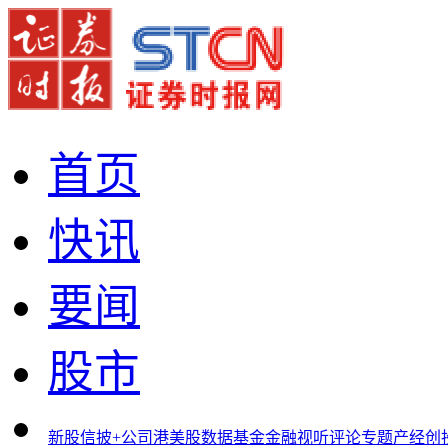
首页
快讯
要闻
股市
新股
信披+
公司
港美股
数据
基金
金融
视听
评论
专题
产经
创