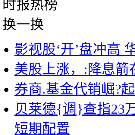
时报
热榜
换一换
影视股‘开’盘冲高 
美股上涨，:降息箭
券商.基金代销崛?
贝莱德{调}查指2
短期配置