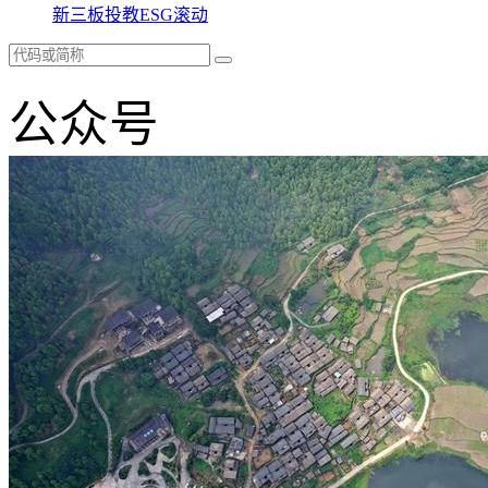
新三板
投教
ESG
滚动
公众号