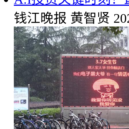
钱江晚报
黄智贤
20