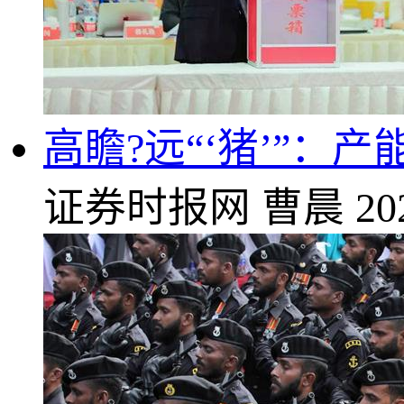
高瞻?远“‘猪’”：
证券时报网
曹晨
20